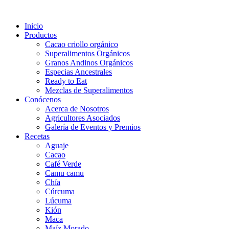
Inicio
Productos
Cacao criollo orgánico
Superalimentos Orgánicos
Granos Andinos Orgánicos
Especias Ancestrales
Ready to Eat
Mezclas de Superalimentos
Conócenos
Acerca de Nosotros
Agricultores Asociados
Galería de Eventos y Premios
Recetas
Aguaje
Cacao
Café Verde
Camu camu
Chía
Cúrcuma
Lúcuma
Kión
Maca
Maíz Morado