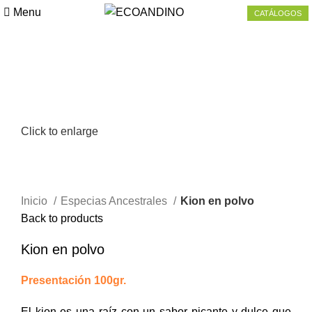
Menu
CATÁLOGOS
Click to enlarge
Inicio
Especias Ancestrales
Kion en polvo
Back to products
Kion en polvo
Presentación 100gr.
El kion es una raíz con un sabor picante y dulce que