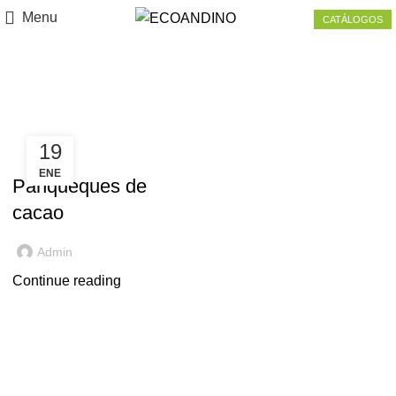
Menu
CATÁLOGOS
Tag Archives: pancake
19
CACAO
ENE
Panqueques de
cacao
Admin
Continue reading