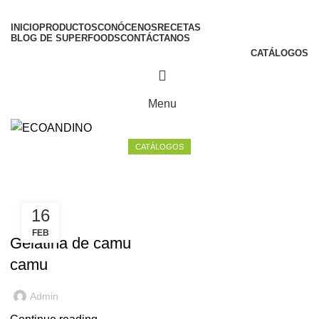
INICIO
PRODUCTOS
CONÓCENOS
RECETAS
BLOG DE SUPERFOODS
CONTÁCTANOS
CATÁLOGOS
Menu
CATÁLOGOS
Tag Archives: vitamica c
16
CAMU CAMU
FEB
Gelatina de camu
camu
Admin