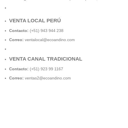
VENTA LOCAL PERÚ
Contacto:
(+51) 943 944 238
Correo:
ventalocal@ecoandino.com
VENTA CANAL TRADICIONAL
Contacto:
(+51) 923 99 1167
Correo:
ventas2@ecoandino.com
POLÍTICA DE PRIVACIDAD
PREGUNTAS FRECUENTES
Todos los Derechos Reservados
Ecoandino
2024
ATM
.
Facebook
Instagram
linkedin
TikTok
Shop