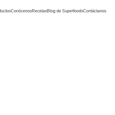
ductos
Conócenos
Recetas
Blog de Superfoods
Contáctanos
Tag Archives: batido