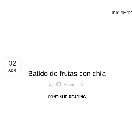
Inicio
Pro
CHÍA
02
ABR
Batido de frutas con chía
By
Admin
CONTINUE READING