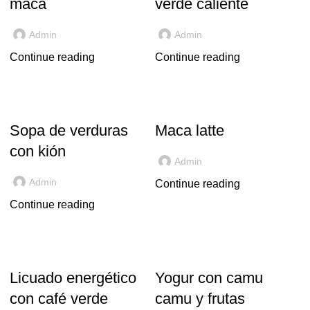
maca
verde caliente
Admin
Admin
Continue reading
Continue reading
KIÓN
MACA
Sopa de verduras
Maca latte
con kión
Admin
Admin
Continue reading
Continue reading
CAFÉ VERDE
CAMU CAMU
Licuado energético
Yogur con camu
con café verde
camu y frutas