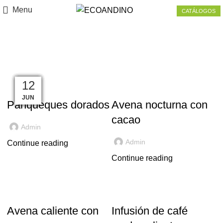
Menu
CATÁLOGOS
Recetas
15
13
10
06
28
24
20
16
12
11
,
CÚRCUMA
RECETAS
CACAO
AGO
JUN
JUN
JUN
JUN
JUN
JUL
JUL
JUL
JUL
Panqueques dorados
Avena nocturna con
cacao
Admin
Admin
Continue reading
Continue reading
MACA
CAFÉ VERDE
Avena caliente con
Infusión de café