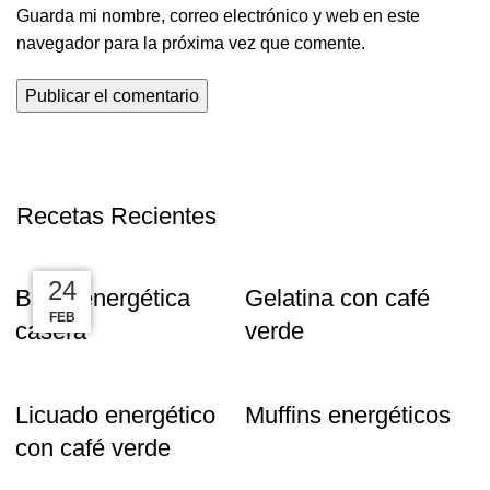
Guarda mi nombre, correo electrónico y web en este
navegador para la próxima vez que comente.
Recetas Recientes
04
26
24
24
Barra energética
Gelatina con café
ABR
JUN
JUN
FEB
casera
verde
Licuado energético
Muffins energéticos
con café verde