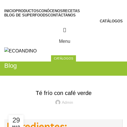
INICIO
PRODUCTOS
CONÓCENOS
RECETAS
BLOG DE SUPERFOODS
CONTÁCTANOS
CATÁLOGOS
Menu
CATÁLOGOS
Blog
,
CAFÉ VERDE
RECETAS
Té frío con café verde
Admin
29
Ingredientes: