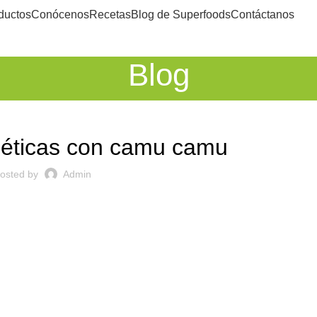
ductos
Conócenos
Recetas
Blog de Superfoods
Contáctanos
Blog
CAMU CAMU
géticas con camu camu
osted by
Admin