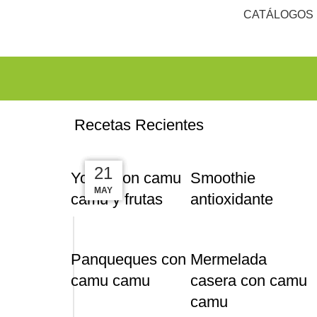
CATÁLOGOS
Recetas Recientes
20
05
22
21
Yogur con camu
Smoothie
ABR
MAY
MAY
JUN
camu y frutas
antioxidante
Panqueques con
Mermelada
camu camu
casera con camu
camu