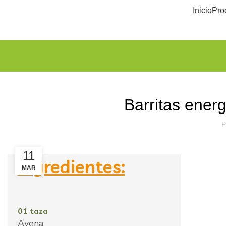
Inicio
Pro
Barritas ener
P
11
Ingredientes:
MAR
01 taza
Avena