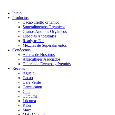
Inicio
Productos
Cacao criollo orgánico
Superalimentos Orgánicos
Granos Andinos Orgánicos
Especias Ancestrales
Ready to Eat
Mezclas de Superalimentos
Conócenos
Acerca de Nosotros
Agricultores Asociados
Galería de Eventos y Premios
Recetas
Aguaje
Cacao
Café Verde
Camu camu
Chía
Cúrcuma
Lúcuma
Kión
Maca
Maíz Morado