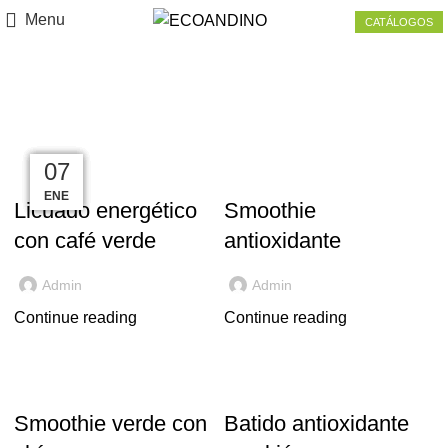
Menu
CATÁLOGOS
Tag Archives: batidos
24
05
13
28
07
11
,
CAFÉ VERDE
CAMU CAMU
RECETAS
MAR
MAY
JUN
ENE
ENE
FEB
Licuado energético
Smoothie
con café verde
antioxidante
Admin
Admin
Continue reading
Continue reading
CHÍA
KIÓN
Smoothie verde con
Batido antioxidante