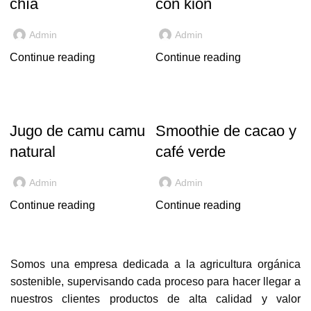
chía
con kión
Admin
Admin
Continue reading
Continue reading
,
,
CAMU CAMU
CACAO
CAFÉ VERDE
RECETAS
Jugo de camu camu
Smoothie de cacao y
natural
café verde
Admin
Admin
Continue reading
Continue reading
Somos una empresa dedicada a la agricultura orgánica
sostenible, supervisando cada proceso para hacer llegar a
nuestros clientes productos de alta calidad y valor