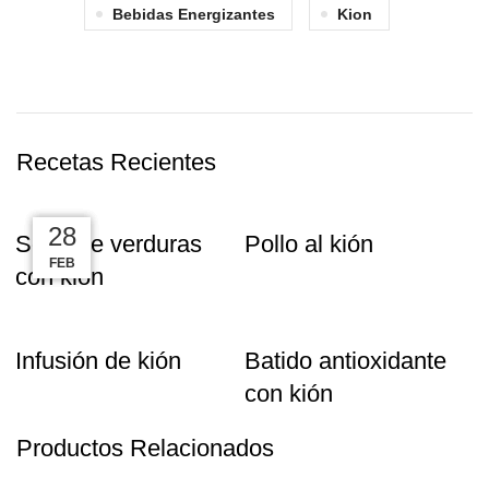
Bebidas Energizantes
Kion
Recetas Recientes
06
09
08
28
Sopa de verduras
Pollo al kión
MAY
JUN
FEB
JUL
con kión
Infusión de kión
Batido antioxidante
con kión
Productos Relacionados