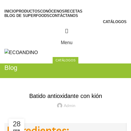
INICIO
PRODUCTOS
CONÓCENOS
RECETAS
BLOG DE SUPERFOODS
CONTÁCTANOS
CATÁLOGOS
Menu
CATÁLOGOS
Blog
KIÓN
Batido antioxidante con kión
Admin
28
Ingredientes: