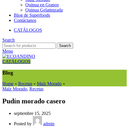
Quinua en Granos
Quinua Gelatinizada
Blog de Superfoods
Contáctanos
CATÁLOGOS
Search
Search
Menu
CATÁLOGOS
Blog
Home
»
Recetas
»
Maíz Morado
»
Maíz Morado
,
Recetas
Pudín morado casero
septiembre 15, 2025
Posted by
admin