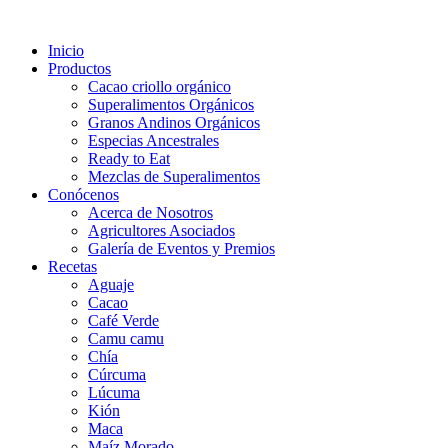
Inicio
Productos
Cacao criollo orgánico
Superalimentos Orgánicos
Granos Andinos Orgánicos
Especias Ancestrales
Ready to Eat
Mezclas de Superalimentos
Conócenos
Acerca de Nosotros
Agricultores Asociados
Galería de Eventos y Premios
Recetas
Aguaje
Cacao
Café Verde
Camu camu
Chía
Cúrcuma
Lúcuma
Kión
Maca
Maíz Morado